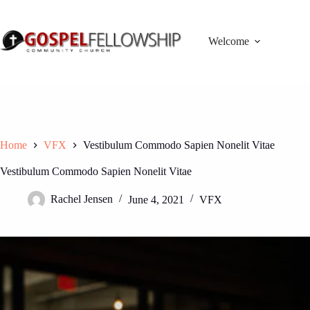
Skip
to
content
Welcome
Home
VFX
Vestibulum Commodo Sapien Nonelit Vitae
Vestibulum Commodo Sapien Nonelit Vitae
Rachel Jensen
June 4, 2021
VFX