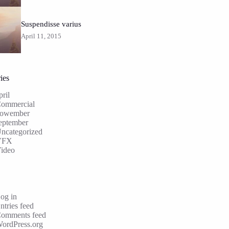
Suspendisse varius
April 11, 2015
ies
pril
ommercial
owember
eptember
ncategorized
VFX
ideo
og in
ntries feed
omments feed
ordPress.org