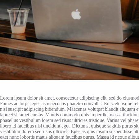
Lorem ipsum dolor sit amet, consectetur adipiscing elit, sed do eiusmod
Fames ac turpis egestas maecenas pharetra convallis. Eu scelerisque fel
nisl suscipit adipiscing bibendum. Maecenas volutpat blandit aliquam e
laoreet sit amet cursus. Mauris commodo quis imperdiet massa tincidun
phasellus vestibulum lorem sed risus ultricies tristique. Varius vel phar
libero id faucibus nisl tincidunt eget. Dictumst quisque sagittis purus 
vestibulum lorem sed risus ultricies. Egestas quis ipsum suspendisse ult
eget nunc lobortis mattis aliquam faucibus purus. Massa id neque aliq