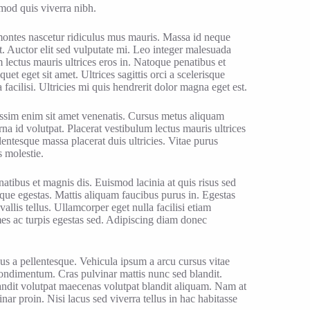
mod quis viverra nibh.
 montes nascetur ridiculus mus mauris. Massa id neque
. Auctor elit sed vulputate mi. Leo integer malesuada
lectus mauris ultrices eros in. Natoque penatibus et
et eget sit amet. Ultrices sagittis orci a scelerisque
facilisi. Ultricies mi quis hendrerit dolor magna eget est.
nissim enim sit amet venenatis. Cursus metus aliquam
rna id volutpat. Placerat vestibulum lectus mauris ultrices
ntesque massa placerat duis ultricies. Vitae purus
s molestie.
natibus et magnis dis. Euismod lacinia at quis risus sed
que egestas. Mattis aliquam faucibus purus in. Egestas
llis tellus. Ullamcorper eget nulla facilisi etiam
es ac turpis egestas sed. Adipiscing diam donec
us a pellentesque. Vehicula ipsum a arcu cursus vitae
 condimentum. Cras pulvinar mattis nunc sed blandit.
andit volutpat maecenas volutpat blandit aliquam. Nam at
nar proin. Nisi lacus sed viverra tellus in hac habitasse