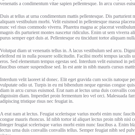
venenatis a condimentum vitae sapien pellentesque. In arcu cursus euis
Duis at tellus at urna condimentum mattis pellentesque. Dis parturient
aliquam vestibulum morbi. Velit euismod in pellentesque massa placerat
nunc vel risus commodo viverra. Pharetra magna ac placerat vestibulum 
magnis dis parturient montes nascetur ridiculus. Enim ut sem viverra aliqu
purus semper eget duis at. Pellentesque eu tincidunt tortor aliquam nulla 
Volutpat diam ut venenatis tellus in. A lacus vestibulum sed arcu. Dig
eleifend mi in nulla posuere sollicitudin. Facilisi morbi tempus iaculis u
eros. Sed elementum tempus egestas sed. Interdum velit euismod in pelle
faucibus ornare suspendisse sed. In est ante in nibh mauris cursus matti
Interdum velit laoreet id donec. Elit eget gravida cum sociis natoque pe
vulputate odio ut. Turpis in eu mi bibendum neque egestas congue quis
diam in arcu cursus euismod. Erat nam at lectus urna duis convallis conva
dignissim diam. Imperdiet proin fermentum leo vel orci. Malesuada fam
adipiscing tristique risus nec feugiat in.
A erat nam at lectus. Feugiat scelerisque varius morbi enim nunc faucib
congue mauris rhoncus. Id nibh tortor id aliquet lectus proin nibh nisl
Integer feugiat scelerisque varius morbi enim nunc faucibus a. Enim bl
lectus urna duis convallis convallis tellus. Semper feugiat nibh sed pulvi