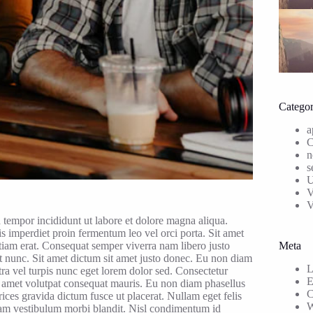
Categor
a
C
n
s
U
V
 tempor incididunt ut labore et dolore magna aliqua.
is imperdiet proin fermentum leo vel orci porta. Sit amet
tiam erat. Consequat semper viverra nam libero justo
Meta
t nunc. Sit amet dictum sit amet justo donec. Eu non diam
L
etra vel turpis nunc eget lorem dolor sed. Consectetur
E
sit amet volutpat consequat mauris. Eu non diam phasellus
C
rices gravida dictum fusce ut placerat. Nullam eget felis
W
uam vestibulum morbi blandit. Nisl condimentum id